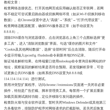
教程文章：
检查网络连接状态。打开其他网页或应用确认能否正常联网，若网
络不稳定可尝试重启路由器或切换网络环境（如从Wi-Fi切换到移动
数据）。在Chrome设置中进入“高级”→“系统”→“打开代理设置”，
检查网络适配器配置，确保DNS服务器正常（如手动设置为
8.8.8.8）。
清除DNS缓存与浏览器缓存。点击浏览器右上角三个点图标选择“更
多工具”，进入“清除浏览数据”界面。勾选“缓存的图片和文件”
“Cookie及其他网站数据”，选择“全部时间”后点击清除。随后打开命
令提示符输入ipconfig /flushdns命令刷新本地DNS记录。
验证域名解析结果。在终端窗口使用nslookup命令查询目标网站的IP
地址，观察返回的解析结果是否符合预期。若发现解析异常，可尝
试更换公共DNS服务（如将系统DNS设置为8.8.8.8或
114.114.114.114）进行测试。
禁用冲突型扩展程序。访问chrome://extensions/页面逐一关闭非必要
插件，特别是广告拦截、脚本管理类工具。每禁用一个扩展后重新
加载页面测试跳转功能，定位并移除引发问题的插件。
检查防火墙与安全软件设置。暂时关闭Windows Defender或其他第三
方杀毒软件，排除防护程序对网络请求的拦截影响。若关闭后恢复