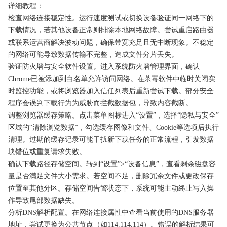
详细教程：
检查网络连接稳定性。运行速度测试或切换设备验证同一网络下的
下载情况，若其他设备正常则排除本地网络故障。尝试重启路由器
或联系运营商解决波动问题，确保带宽充足且无中断现象。不稳定
的网络可能导致数据传输不完整，造成文件分片丢失。
验证防火墙与安全软件设置。进入系统防火墙管理界面，确认
Chrome已被添加到白名单允许访问网络。在杀毒软件中临时关闭实
时监控功能，或将浏览器加入信任列表后重新尝试下载。部分安全
程序会误判下载行为为威胁而拦截数据包，导致内容截断。
调整浏览器缓存策略。点击菜单图标进入“设置”，选择“隐私与安全”
区域的“清除浏览数据”，勾选缓存图像和文件、Cookie等选项后执行
清理。过期的缓存记录可能干扰新下载任务的正常流程，引发数据
块错位或重复请求失败。
确认下载路径存储空间。转到“设置”>“设备信息”，查看剩余磁盘容
量是否满足文件大小需求。若空间不足，删除冗余文件或更改保存
位置至其他分区。存储空间告警状态下，系统可能主动终止写入操
作导致尾部数据缺失。
分析DNS解析配置。在网络连接属性中查看当前使用的DNS服务器
地址，尝试更换为公共节点（如114.114.114）。错误的解析结果可