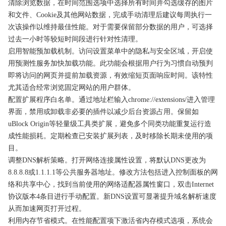
清除浏览数据，在时间范围选项中选择所有时间并勾选缓存的图片
和文件、Cookie及其他网站数据，完成手动清理后建议每周执行一
次该操作以维持最佳性能。对于需要保留部分数据的用户，可选择
过去一小时等较短时间段进行针对性清理。
启用智能预加载机制。访问设置菜单中的隐私与安全区域，开启使
用预测性服务加快加载功能。此功能会根据用户行为习惯自动预判
即将访问的网页并提前加载资源，有效缩短页面响应时间。该特性
尤其适合经常浏览固定网站的用户群体。
配置扩展程序白名单。通过地址栏输入chrome://extensions/进入管理
界面，禁用或卸载非必要的插件以减少后台资源占用。保留如
uBlock Origin等轻量级工具类扩展，避免多个同类功能重复运行造
成性能损耗。定期检查已安装扩展列表，及时移除长期未使用的项
目。
调整DNS解析策略。打开网络连接属性设置，将默认DNS更改为
8.8.8.8或1.1.1.1等公共服务器地址。修改方法包括进入控制面板的网
络和共享中心，找到当前使用的网络适配器属性窗口，双击Internet
协议版本4条目进行手动配置。新DNS设置可显著提升域名解析速度
从而加速网页打开过程。
利用内存节省模式。在性能配置项下激活省内存模式选项，系统会