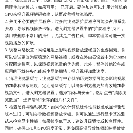
置”。在设置页面中，找到“高级”选项，然后在“系统”部分下确保“使
用硬件加速模式（如果可用）”已开启。硬件加速可以利用计算机的
GPU来提升视频解码效率，从而改善播放流畅度。
2. 关闭不必要的扩展程序：过多的浏览器扩展程序可能会占用系统
资源，导致视频播放卡顿。进入浏览器设置中的“扩展程序”页面，
禁用或删除不常用的插件，尤其是广告拦截、脚本管理等可能干扰
视频播放的扩展。
3. 调整网络设置：网络延迟是影响视频播放流畅度的重要因素。你
可以尝试更改为更稳定的网络连接，或者在路由器设置中为Chrome
分配固定带宽，以保障视频流量的优先级。此外，暂停其他设备或
应用的下载任务也能减少网络拥堵，提升视频加载速度。
4. 清理浏览器缓存：浏览器缓存中存储的历史数据可能会影响视频
的加载和播放速度。定期清除缓存可以确保浏览器更加高效地加载
视频文件。进入浏览器设置，选择“隐私与安全”，然后点击“清除浏
览数据”，选择清除“缓存的图片和文件”。
5. 检查硬件与驱动状态：如果你的计算机硬件性能较差或显卡驱动
版本过旧，可能会导致视频播放卡顿。你可以通过运行显卡基准测
试来检查显卡性能，如果帧率低于30，建议升级驱动或检查硬件。
同时，确保CPU和GPU温度正常，避免因高温导致降频影响播放效