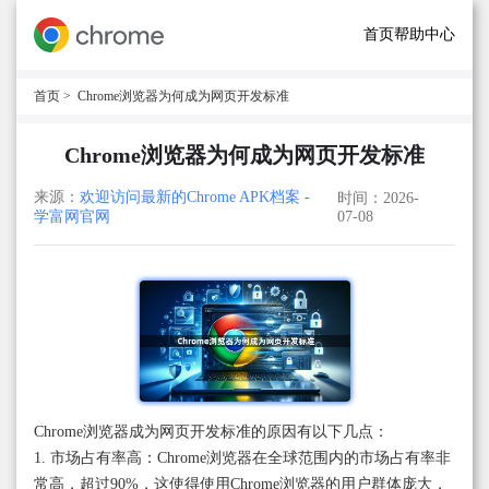
首页
帮助中心
首页
> Chrome浏览器为何成为网页开发标准
Chrome浏览器为何成为网页开发标准
来源：
欢迎访问最新的Chrome APK档案 -
时间：2026-
学富网官网
07-08
Chrome浏览器成为网页开发标准的原因有以下几点：
1. 市场占有率高：Chrome浏览器在全球范围内的市场占有率非
常高，超过90%，这使得使用Chrome浏览器的用户群体庞大，