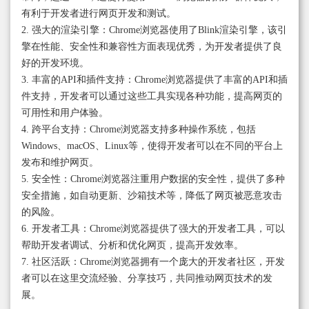
有利于开发者进行网页开发和测试。
2. 强大的渲染引擎：Chrome浏览器使用了Blink渲染引擎，该引
擎在性能、安全性和兼容性方面表现优秀，为开发者提供了良
好的开发环境。
3. 丰富的API和插件支持：Chrome浏览器提供了丰富的API和插
件支持，开发者可以通过这些工具实现各种功能，提高网页的
可用性和用户体验。
4. 跨平台支持：Chrome浏览器支持多种操作系统，包括
Windows、macOS、Linux等，使得开发者可以在不同的平台上
发布和维护网页。
5. 安全性：Chrome浏览器注重用户数据的安全性，提供了多种
安全措施，如自动更新、沙箱技术等，降低了网页被恶意攻击
的风险。
6. 开发者工具：Chrome浏览器提供了强大的开发者工具，可以
帮助开发者调试、分析和优化网页，提高开发效率。
7. 社区活跃：Chrome浏览器拥有一个庞大的开发者社区，开发
者可以在这里交流经验、分享技巧，共同推动网页技术的发
展。