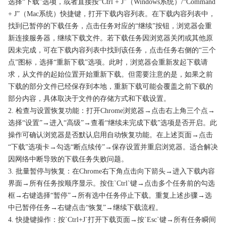
选择“下载”选项，或者直接按“Ctrl + J”（Windows系统）/“Command
+ J”（Mac系统）快捷键，打开下载内容列表。在下载内容列表中，
找到已暂停的下载任务，点击任务对应的“继续”按钮，浏览器会重
新连接服务器，继续下载文件。若下载任务因浏览器关闭或其他原
因未完成，可在下载内容列表中找到该任务，点击任务右侧的“三个
点”图标，选择“重新下载”选项。此时，浏览器会重新发起下载请
求，从文件的起始位置开始重新下载。但需要注意的是，如果之前
下载的部分文件已经保存到本地，重新下载可能会覆盖之前下载的
部分内容，具体取决于文件的存储方式和下载设置。
2. 检查与设置恢复功能：打开Chrome浏览器→点击右上角三个点→
选择“设置”→进入“高级”→查看“继续未完成下载”选项是否开启。此
操作可确认浏览器是否默认启用自动恢复功能。在上述页面→点击
“下载”选项卡→勾选“断点续传”→保存设置并重启浏览器。适合解决
因网络中断导致的下载任务失败问题。
3. 批量暂停与恢复：在Chrome右下角点击向下箭头→进入下载内容
界面→所有任务按顺序显示。按住`Ctrl`键→点击多个任务前的勾选
框→右键选择“暂停”→所有选中任务停止下载。重复上述步骤→选
中已暂停任务→右键点击“恢复”→继续下载流程。
4. 快捷键操作：按`Ctrl+J`打开下载页面→按`Esc`键→所有任务瞬间