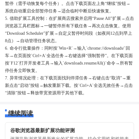
暂停（需手动恢复每个任务）。点击下载页面左上角“继续”按钮→
系统自动重启全部暂停任务→适合临时中断后快速恢复。
5. 借助扩展工具控制：在扩展商店搜索并启用“Pause All”扩展→点击
浏览器工具栏图标→一键暂停所有下载任务→再次点击恢复。使用
“Download Scheduler”扩展→自定义暂停时间段（如夜间12点到早上
8点）→自动管理任务状态。
6. 命令行批量操作：同时按`Win+R`→输入`chrome://downloads/`回
车→在页面按`Ctrl+A`全选任务→右键选择“强制暂停”。在下载页面
按`F12`打开开发者工具→输入`downloads.resumeAll()`命令→所有暂
停任务立即恢复。
7. 异常情况处理：在下载页面找到停滞任务→右键点击“取消”→重
新点击“启动”按钮→触发重新下载。按`Ctrl+A`全选无效任务→点击
“清除”按钮→释放带宽资源用于其他下载。
继续阅读
谷歌浏览器最新扩展功能评测
评测谷歌浏览器最新推出的扩展功能，结合实用性和性能表