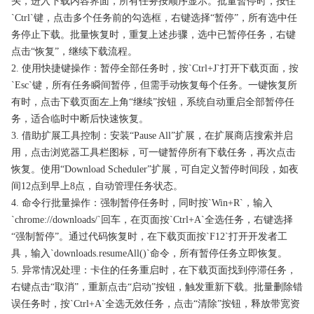
头，进入下载内容界面，所有任务按顺序显示。批量暂停时，按住
`Ctrl`键，点击多个任务前的勾选框，右键选择“暂停”，所有选中任
务停止下载。批量恢复时，重复上述步骤，选中已暂停任务，右键
点击“恢复”，继续下载流程。
2. 使用快捷键操作：暂停全部任务时，按`Ctrl+J`打开下载页面，按
`Esc`键，所有任务瞬间暂停，但需手动恢复每个任务。一键恢复所
有时，点击下载页面左上角“继续”按钮，系统自动重启全部暂停任
务，适合临时中断后快速恢复。
3. 借助扩展工具控制：安装“Pause All”扩展，在扩展商店搜索并启
用，点击浏览器工具栏图标，可一键暂停所有下载任务，再次点击
恢复。使用“Download Scheduler”扩展，可自定义暂停时间段，如夜
间12点到早上8点，自动管理任务状态。
4. 命令行批量操作：强制暂停任务时，同时按`Win+R`，输入
`chrome://downloads/`回车，在页面按`Ctrl+A`全选任务，右键选择
“强制暂停”。通过代码恢复时，在下载页面按`F12`打开开发者工
具，输入`downloads.resumeAll()`命令，所有暂停任务立即恢复。
5. 异常情况处理：卡住的任务重启时，在下载页面找到停滞任务，
右键点击“取消”，重新点击“启动”按钮，触发重新下载。批量删除错
误任务时，按`Ctrl+A`全选无效任务，点击“清除”按钮，释放带宽资