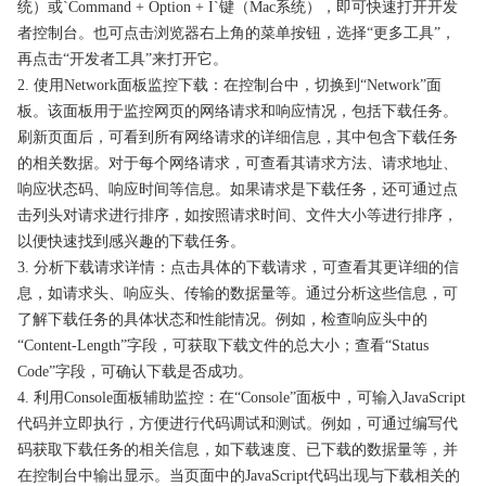
统）或`Command + Option + I`键（Mac系统），即可快速打开开发
者控制台。也可点击浏览器右上角的菜单按钮，选择“更多工具”，
再点击“开发者工具”来打开它。
2. 使用Network面板监控下载：在控制台中，切换到“Network”面
板。该面板用于监控网页的网络请求和响应情况，包括下载任务。
刷新页面后，可看到所有网络请求的详细信息，其中包含下载任务
的相关数据。对于每个网络请求，可查看其请求方法、请求地址、
响应状态码、响应时间等信息。如果请求是下载任务，还可通过点
击列头对请求进行排序，如按照请求时间、文件大小等进行排序，
以便快速找到感兴趣的下载任务。
3. 分析下载请求详情：点击具体的下载请求，可查看其更详细的信
息，如请求头、响应头、传输的数据量等。通过分析这些信息，可
了解下载任务的具体状态和性能情况。例如，检查响应头中的
“Content-Length”字段，可获取下载文件的总大小；查看“Status
Code”字段，可确认下载是否成功。
4. 利用Console面板辅助监控：在“Console”面板中，可输入JavaScript
代码并立即执行，方便进行代码调试和测试。例如，可通过编写代
码获取下载任务的相关信息，如下载速度、已下载的数据量等，并
在控制台中输出显示。当页面中的JavaScript代码出现与下载相关的