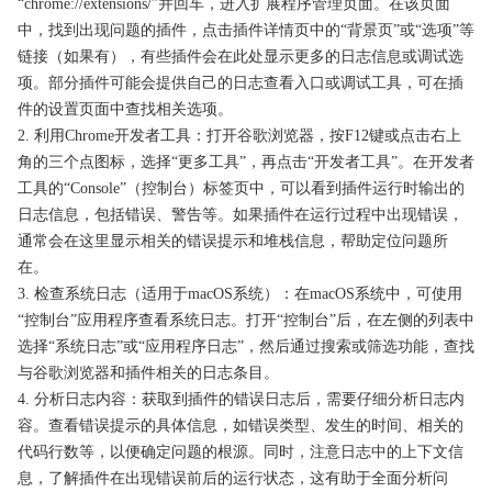
“chrome://extensions/”并回车，进入扩展程序管理页面。在该页面
中，找到出现问题的插件，点击插件详情页中的“背景页”或“选项”等
链接（如果有），有些插件会在此处显示更多的日志信息或调试选
项。部分插件可能会提供自己的日志查看入口或调试工具，可在插
件的设置页面中查找相关选项。
2. 利用Chrome开发者工具：打开谷歌浏览器，按F12键或点击右上
角的三个点图标，选择“更多工具”，再点击“开发者工具”。在开发者
工具的“Console”（控制台）标签页中，可以看到插件运行时输出的
日志信息，包括错误、警告等。如果插件在运行过程中出现错误，
通常会在这里显示相关的错误提示和堆栈信息，帮助定位问题所
在。
3. 检查系统日志（适用于macOS系统）：在macOS系统中，可使用
“控制台”应用程序查看系统日志。打开“控制台”后，在左侧的列表中
选择“系统日志”或“应用程序日志”，然后通过搜索或筛选功能，查找
与谷歌浏览器和插件相关的日志条目。
4. 分析日志内容：获取到插件的错误日志后，需要仔细分析日志内
容。查看错误提示的具体信息，如错误类型、发生的时间、相关的
代码行数等，以便确定问题的根源。同时，注意日志中的上下文信
息，了解插件在出现错误前后的运行状态，这有助于全面分析问