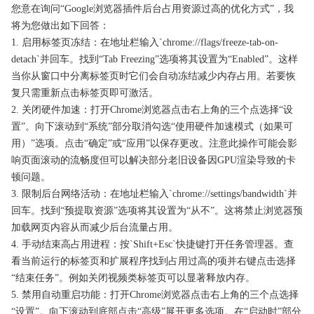
您意在询问“Google浏览器插件后台占用资源过高的优化方式”，我
将为您做出如下回答：
1. 启用标签页冻结：在地址栏输入`chrome://flags/freeze-tab-on-
detach`并回车。找到“Tab Freezing”选项将其设置为“Enabled”。这样
当你从窗口中分离标签页时它们会自动冻结减少内存占用。若要恢
复只需重新点击标签页即可激活。
2. 关闭硬件加速：打开Chrome浏览器点击右上角的三个点选择“设
置”。向下滚动到“系统”部分取消勾选“使用硬件加速模式（如果可
用）”选项。点击“确定”或“应用”以保存更改。注意此操作可能会影
响页面滚动的流畅度但可以解决部分老旧设备因GPU渲染导致的卡
顿问题。
3. 限制后台网络活动：在地址栏输入`chrome://settings/bandwidth`并
回车。找到“预提取资源”选项将其设置为“从不”。这将禁止浏览器预
加载网页内容从而减少后台流量占用。
4. 手动结束高占用进程：按`Shift+Esc`快捷键打开任务管理器。查
看当前运行的标签页和扩展程序找到占用过高的项并右键点击选择
“结束任务”。例如关闭视频类标签页可以显著释放内存。
5. 禁用自动重启功能：打开Chrome浏览器点击右上角的三个点选择
“设置”。向下滚动到底部点击“高级”展开更多选项。在“启动时”部分