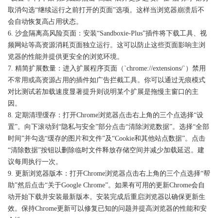
取消勾选“继续运行之前打开的页面”选项。这样当浏览器崩溃后不
会自动恢复高占用状态。
6. 沙盒隔离高风险页面：安装“Sandboxie-Plus”插件将下载工具、视
频网站等高资源消耗页面独立运行。这可以防止这些页面影响主浏
览器的性能并提供更安全的浏览环境。
7. 精简扩展数量：进入扩展程序页面（`chrome://extensions/`）禁用
不常用或高资源占用的插件如广告拦截工具。你可以通过无痕模式
对比测试若加载速度显著提升则说明某个扩展是拖慢主窗口的主
因。
8. 定期清理缓存：打开Chrome浏览器点击右上角的三个点选择“设
置”。向下滚动到“隐私与安全”部分点击“清除浏览数据”。选择“全部
时间”并勾选“缓存的图片和文件”及“Cookie和其他站点数据”。点击
“清除数据”按钮以删除临时文件释放存储空间并减少加载延迟。建
议每周执行一次。
9. 更新浏览器版本：打开Chrome浏览器点击右上角的三个点选择“帮
助”然后点击“关于Google Chrome”。如果有可用的更新Chrome会自
动开始下载并安装最新版本。安装完成后重启浏览器以确保更新生
效。保持Chrome更新可以修复已知的问题并提高浏览器的性能和安