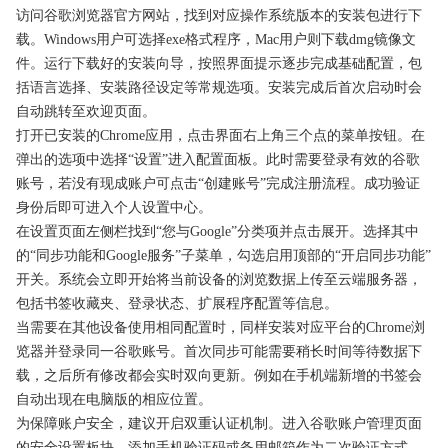
访问谷歌浏览器官方网站，找到对应操作系统版本的安装包进行下
载。Windows用户可选择exe格式程序，Mac用户则下载dmg镜像文
件。运行下载好的安装向导，按照界面提示逐步完成基础配置，包
括语言选择、安装路径设定等常规选项。安装完成后首次启动时会
自动跳转至欢迎页面。
打开已安装的Chrome应用，点击界面右上角三个点的菜单按钮。在
弹出的选项中选择“设置”进入配置面板。此时需要登录有效的谷歌
账号，若没有现成账户可点击“创建账号”完成注册流程。成功验证
身份后即可进入个人设置中心。
在设置页面左侧栏找到“您与Google”分类项并点击展开。选择其中
的“同步功能和Google服务”子菜单，勾选启用顶部的“开启同步功能”
开关。系统会立即开始将当前设备的浏览数据上传至云端服务器，
包括书签收藏夹、登录状态、扩展程序配置等信息。
当需要在其他设备使用相同配置时，同样安装对应平台的Chrome浏
览器并登录同一谷歌账号。首次同步可能需要稍长时间等待数据下
载，之后所有修改都会实时双向更新。例如在手机端新增的书签会
自动出现在电脑版的相应位置。
为保障账户安全，建议开启双重认证机制。进入谷歌账户管理页面
的安全设置板块，添加手机验证码或备用邮箱作为二次验证方式。