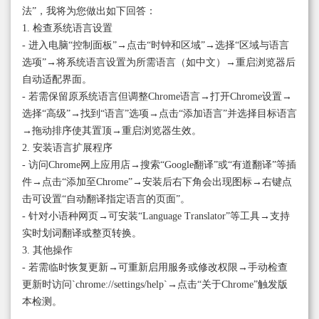
法”，我将为您做出如下回答：
1. 检查系统语言设置
- 进入电脑“控制面板”→点击“时钟和区域”→选择“区域与语言
选项”→将系统语言设置为所需语言（如中文）→重启浏览器后
自动适配界面。
- 若需保留原系统语言但调整Chrome语言→打开Chrome设置→
选择“高级”→找到“语言”选项→点击“添加语言”并选择目标语言
→拖动排序使其置顶→重启浏览器生效。
2. 安装语言扩展程序
- 访问Chrome网上应用店→搜索“Google翻译”或“有道翻译”等插
件→点击“添加至Chrome”→安装后右下角会出现图标→右键点
击可设置“自动翻译指定语言的页面”。
- 针对小语种网页→可安装“Language Translator”等工具→支持
实时划词翻译或整页转换。
3. 其他操作
- 若需临时恢复更新→可重新启用服务或修改权限→手动检查
更新时访问`chrome://settings/help`→点击“关于Chrome”触发版
本检测。