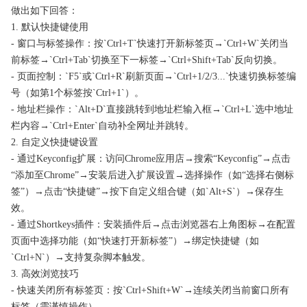
做出如下回答：
1. 默认快捷键使用
- 窗口与标签操作：按`Ctrl+T`快速打开新标签页→`Ctrl+W`关闭当
前标签→`Ctrl+Tab`切换至下一标签→`Ctrl+Shift+Tab`反向切换。
- 页面控制：`F5`或`Ctrl+R`刷新页面→`Ctrl+1/2/3...`快速切换标签编
号（如第1个标签按`Ctrl+1`）。
- 地址栏操作：`Alt+D`直接跳转到地址栏输入框→`Ctrl+L`选中地址
栏内容→`Ctrl+Enter`自动补全网址并跳转。
2. 自定义快捷键设置
- 通过Keyconfig扩展：访问Chrome应用店→搜索“Keyconfig”→点击
“添加至Chrome”→安装后进入扩展设置→选择操作（如“选择右侧标
签”）→点击“快捷键”→按下自定义组合键（如`Alt+S`）→保存生
效。
- 通过Shortkeys插件：安装插件后→点击浏览器右上角图标→在配置
页面中选择功能（如“快速打开新标签”）→绑定快捷键（如
`Ctrl+N`）→支持复杂脚本触发。
3. 高效浏览技巧
- 快速关闭所有标签页：按`Ctrl+Shift+W`→连续关闭当前窗口所有
标签（需谨慎操作）。