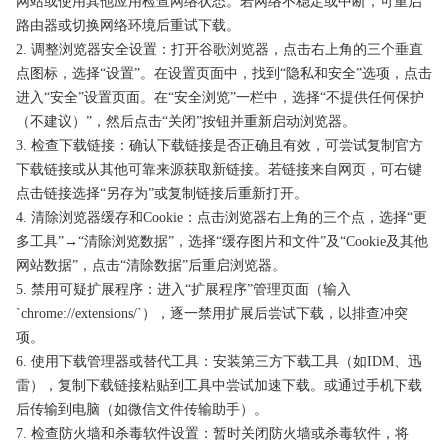
网站或使用其他应用检查网络状态。若网络不稳定或中断，可重启
路由器或切换网络环境后重试下载。
2. 调整浏览器安全设置：打开谷歌浏览器，点击右上角的三个垂直
点图标，选择“设置”。在设置页面中，找到“隐私和安全”选项，点击
进入“安全”设置页面。在“安全浏览”一栏中，选择“不提供任何保护
（不建议）”，然后点击“关闭”按钮并重新启动浏览器。
3. 检查下载链接：确认下载链接是否正确且有效，可尝试复制官方
下载链接或从其他可靠来源获取新链接。若链接来自网页，可右键
点击链接选择“另存为”或复制链接后重新打开。
4. 清除浏览器缓存和Cookie：点击浏览器右上角的三个点，选择“更
多工具”→“清除浏览数据”，选择“缓存图片和文件”及“Cookie及其他
网站数据”，点击“清除数据”后重启浏览器。
5. 禁用可疑扩展程序：进入“扩展程序”管理页面（输入
`chrome://extensions/`），逐一禁用扩展后尝试下载，以排查冲突
项。
6. 使用下载管理器或替代工具：安装第三方下载工具（如IDM、迅
雷），复制下载链接粘贴到工具中尝试加速下载。或通过手机下载
后传输到电脑（如微信文件传输助手）。
7. 检查防火墙和杀毒软件设置：暂时关闭防火墙或杀毒软件，将