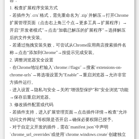
容：
1. 检查扩展程序安装方式
- 若插件为`.crx`格式，需先重命名为`.zip`并解压→打开Chrome
扩展管理页面（点击右上角三个点→更多工具→扩展程序）→
开启“开发者模式”→点击“加载已解压的扩展程序”→选择解压
后的文件夹安装。
- 若通过拖拽安装失败，可尝试从Chrome应用商店搜索插件名
称→点击“添加到Chrome”→按提示完成安装。
2. 调整浏览器安全设置
- 在Chrome地址栏输入`chrome://flags/`→搜索`extensions-on-
chrome-urls`→将选项设置为“Enable”→重启浏览器→允许非官
方插件运行。
- 进入设置→隐私与安全→关闭“增强型保护”和“安全浏览”功能
→保存后重启浏览器。
3. 修改插件配置或代码
- 若插件支持，进入扩展管理页面→点击插件详情→检查“允许
访问文件网址”等权限是否开启→确保必要权限已授予。
- 对于自定义开发的插件，需在`manifest.json`中声明
`chrome_url_overrides`或使用`chrome.windows.create`创建独立