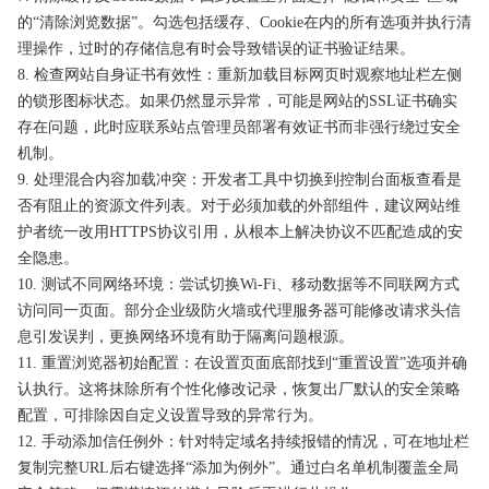
的“清除浏览数据”。勾选包括缓存、Cookie在内的所有选项并执行清
理操作，过时的存储信息有时会导致错误的证书验证结果。
8. 检查网站自身证书有效性：重新加载目标网页时观察地址栏左侧
的锁形图标状态。如果仍然显示异常，可能是网站的SSL证书确实
存在问题，此时应联系站点管理员部署有效证书而非强行绕过安全
机制。
9. 处理混合内容加载冲突：开发者工具中切换到控制台面板查看是
否有阻止的资源文件列表。对于必须加载的外部组件，建议网站维
护者统一改用HTTPS协议引用，从根本上解决协议不匹配造成的安
全隐患。
10. 测试不同网络环境：尝试切换Wi-Fi、移动数据等不同联网方式
访问同一页面。部分企业级防火墙或代理服务器可能修改请求头信
息引发误判，更换网络环境有助于隔离问题根源。
11. 重置浏览器初始配置：在设置页面底部找到“重置设置”选项并确
认执行。这将抹除所有个性化修改记录，恢复出厂默认的安全策略
配置，可排除因自定义设置导致的异常行为。
12. 手动添加信任例外：针对特定域名持续报错的情况，可在地址栏
复制完整URL后右键选择“添加为例外”。通过白名单机制覆盖全局