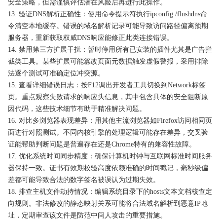
安全策略，但需谨慎评估潜在风险后再进行此操作。
13. 验证DNS解析正确性：使用命令提示符执行ipconfig /flushdns命
令清空本地缓存。错误的域名解析记录可能导致访问路径偏离预期
服务器，重新获取权威DNS响应能修正此类连接错误。
14. 禁用第三方扩展干扰：暂时停用所有已安装的插件尤其是广告拦
截类工具。某些扩展可能篡改页面元数据触发虚假警报，采用排除
法逐个测试可准确定位冲突源。
15. 查看详细错误日志：按F12调出开发者工具切换到Network标签
页。重点观察失败请求的响应头信息，其中包含具体的安全阻断原
因代码，这些技术细节有助于精准解决问题。
16. 对比多浏览器表现差异：用其他主流浏览器如Firefox访问相同页
面进行对照测试。不同内核引擎的处理逻辑可能存在差异，交叉验
证能帮助判断问题是普遍存在还是Chrome特有的兼容性故障。
17. 优化系统时间同步精度：确保计算机时钟与互联网标准时间服务
器保持一致。证书有效期校验高度依赖准确的时间戳记，毫秒级偏
差都可能导致合法的数字签名被误认为过期失效。
18. 排查主机文件劫持情况：编辑系统目录下的hosts文本文档核查定
向规则。非法修改的静态映射关系可能将合法域名解析到恶意IP地
址，定期审查该文件是防范中间人攻击的重要措施。