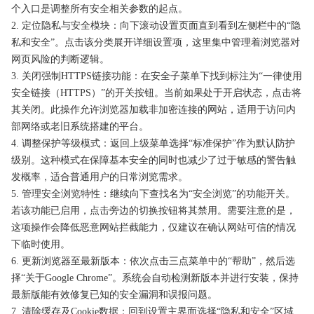
个入口是调整所有安全相关参数的起点。
2. 定位隐私与安全模块：向下滚动设置页面直到看到左侧栏中的“隐
私和安全”。点击该分类展开详细设置项，这里集中管理着浏览器对
网页风险的判断逻辑。
3. 关闭强制HTTPS链接功能：在安全子菜单下找到标注为“一律使用
安全链接（HTTPS）”的开关按钮。当前如果处于开启状态，点击将
其关闭。此操作允许浏览器加载非加密连接的网站，适用于访问内
部网络或老旧系统搭建的平台。
4. 调整保护等级模式：返回上级菜单选择“标准保护”作为默认防护
级别。这种模式在保障基本安全的同时也减少了过于敏感的警告触
发概率，适合普通用户的日常浏览需求。
5. 管理安全浏览特性：继续向下查找名为“安全浏览”的功能开关。
若该功能已启用，点击旁边的切换按钮将其禁用。需要注意的是，
这项操作会降低恶意网站拦截能力，仅建议在确认网站可信的情况
下临时使用。
6. 更新浏览器至最新版本：依次点击三点菜单中的“帮助”，然后选
择“关于Google Chrome”。系统会自动检测新版本并进行安装，保持
最新版能有效修复已知的安全漏洞和误报问题。
7. 清除缓存及Cookie数据：回到设置主界面选择“隐私和安全”区域