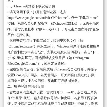
容：
一、Chrome浏览器下载安装步骤
- 访问官网下载：打开任意浏览器，进入
https://www.google.com/intl/zh-CN/chrome/，点击“下载Chrome”
按钮。系统会自动匹配版本（如Windows或Mac），无需手动选
择。若需其他版本（如Linux或iOS），可点击页面底部的“更多
平台”进行切换。
- 运行安装程序：下载完成后，找到安装包文件（如
`ChromeSetup.exe`）并双击运行。Windows用户可能需要在用户
账户控制提示中点击“是”。安装过程默认自动进行，点击“下一
步”或“继续”即可。可选择默认安装路径（如`C:\Program
Files\Google\Chrome`），或自定义路径。
- 完成安装与启动：安装完成后，Chrome会自动打开，并提示
设置Google账户同步。若无需同步，可关闭窗口跳过此步骤。
桌面会出现快捷方式图标，双击即可启动浏览器。
二、账户登录与同步设置
- 首次登录与主账户设置：首次打开Chrome时，点击右上角头
像或“登录”按钮，输入谷歌账号邮箱和密码。若启用了两步验
证，需按提示完成手机验证或应用生成动态码。登录后，浏览