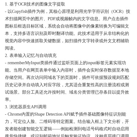
1. 基于OCR技术的图像文字提取
- 以Copyfish插件为例，其核心原理是利用光学字符识别（OCR）技
术扫描网页中的图片、PDF或视频帧内的文字信息。用户点击插件
图标后框选目标区域，系统会自动将图像中的像素转换为可编辑文
本，支持多语言识别及即时翻译功能。此技术适用于从非结构化的
视觉内容中快速抓取关键数据，如扫描件文字转录或外文文档辅助
阅读。
2. 表单输入记忆与自动填充
- rememberMyInput类插件通过监听页面上的input标签元素实现功
能。当用户在网页表单中输入内容时，插件会实时保存数据至本地
存储空间。再次访问同域名下的页面时，插件可依据预设规则匹配
历史记录并自动填入对应字段，尤其适合重复性高的注册流程或测
试场景。部分工具还允许按时间、域名分类管理已存条目以提升效
率。
3. 浏览器原生API调用
- Chrome内置的Shape Detection API赋予插件基础图像特征识别能
力，可定位人脸、二维码等特定图案。结合输入框上下文分析，开
发者能创建智能交互逻辑——例如检测到电话号码格式时自动启用
拨号快捷键，或识别邮箱地址后触发验证协议。这种底层接口调用