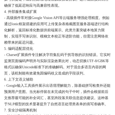
确保了低延迟响应与高兼容性表现。
4. 外部服务集成扩展
- 高级插件常对接Google Vision API等云端服务增强处理精度。例如
通过Ionic框架搭建的应用可上传复杂表格截图至服务器端进行结构
化解析，返回标准化数据供前端展示。此类方案突破本地算力限
制，实现手写体识别、模糊文本校正等进阶功能，但需注意网络依
赖带来的延迟问题。
5. 编码适配层优化
- Charset扩展插件专注解决字符集乱码干扰导致的识别错误。它实时
监测页面编码声明并与实际渲染效果比对，动态切换UTF-8/GBK等
格式以确保Unicode标准下的准确解码。对于混合多语言内容的网
页，该机制能有效避免因编码歧义造成的字段误判。
6. 上下文语义辅助
- Google输入工具插件展示出语境理解能力，除基础拼写检查外还能
预测用户意图。当光标停留在未完成的句子中时，插件会根据前后
文推荐最可能的补全词汇，甚至跨段落关联信息提供建议。这种基
于NLP模型的技术显著提升了自然语言处理类表单的填写准确率。
7. 安全沙箱隔离机制