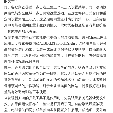
的文章：
打开谷歌浏览器后，点击右上角三个点进入设置菜单。向下滚动找
到隐私与安全区域，点击网站设置选项。在这里将弹出式窗口和重
定向设置为阻止状态，这是启用内置基础防护的第一步。但实际使
用中可能会遇到配置未生效的情况，此时需要检查是否有其他扩展
干扰或重新加载页面。
安装专用广告拦截扩展能提供更强大的过滤效果。访问Chrome网上
应用店，搜索关键词如AdBlock或uBlockOrigin，选择用户量大评分
高的插件进行添加。安装完成后建议保持默认规则即可自动屏蔽大
部分广告，若发现特定网站功能异常，可在插件图标上右键选择管
理例外情况来临时放行。
部分用户反馈启用拦截后网页元素丢失的问题。这通常是因为某些
网站的合法内容被误判为广告所致。解决方法是进入对应扩展的详
细设置界面，手动添加允许显示的资源域名到白名单中，或者暂时
停用该网站的拦截功能。对于重要常访问的网站，提前做好规则调
整能有效避免影响正常使用。
当发现新安装的拦截工具不起作用时，先尝试重启浏览器让更改生
效。如果问题依旧存在，检查是否开启了同步功能导致设置被覆
盖，此时需关闭同步或单独为当前配置文件启用拦截选项。另外确