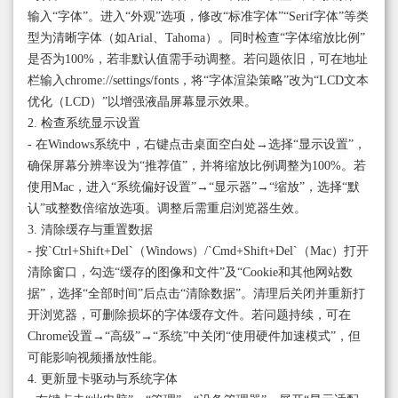
输入“字体”。进入“外观”选项，修改“标准字体”“Serif字体”等类
型为清晰字体（如Arial、Tahoma）。同时检查“字体缩放比例”
是否为100%，若非默认值需手动调整。若问题依旧，可在地址
栏输入chrome://settings/fonts，将“字体渲染策略”改为“LCD文本
优化（LCD）”以增强液晶屏幕显示效果。
2. 检查系统显示设置
- 在Windows系统中，右键点击桌面空白处→选择“显示设置”，
确保屏幕分辨率设为“推荐值”，并将缩放比例调整为100%。若
使用Mac，进入“系统偏好设置”→“显示器”→“缩放”，选择“默
认”或整数倍缩放选项。调整后需重启浏览器生效。
3. 清除缓存与重置数据
- 按`Ctrl+Shift+Del`（Windows）/`Cmd+Shift+Del`（Mac）打开
清除窗口，勾选“缓存的图像和文件”及“Cookie和其他网站数
据”，选择“全部时间”后点击“清除数据”。清理后关闭并重新打
开浏览器，可删除损坏的字体缓存文件。若问题持续，可在
Chrome设置→“高级”→“系统”中关闭“使用硬件加速模式”，但
可能影响视频播放性能。
4. 更新显卡驱动与系统字体