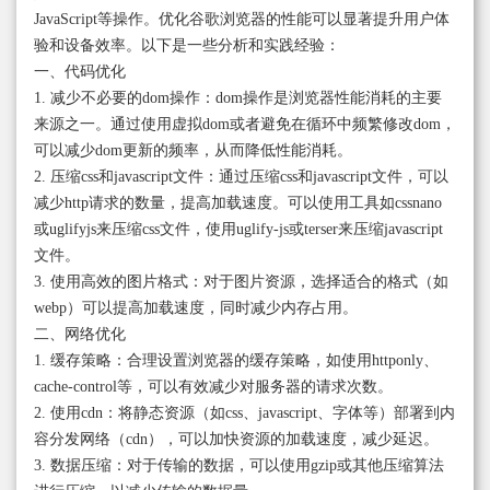
JavaScript等操作。优化谷歌浏览器的性能可以显著提升用户体
验和设备效率。以下是一些分析和实践经验：
一、代码优化
1. 减少不必要的dom操作：dom操作是浏览器性能消耗的主要
来源之一。通过使用虚拟dom或者避免在循环中频繁修改dom，
可以减少dom更新的频率，从而降低性能消耗。
2. 压缩css和javascript文件：通过压缩css和javascript文件，可以
减少http请求的数量，提高加载速度。可以使用工具如cssnano
或uglifyjs来压缩css文件，使用uglify-js或terser来压缩javascript
文件。
3. 使用高效的图片格式：对于图片资源，选择适合的格式（如
webp）可以提高加载速度，同时减少内存占用。
二、网络优化
1. 缓存策略：合理设置浏览器的缓存策略，如使用httponly、
cache-control等，可以有效减少对服务器的请求次数。
2. 使用cdn：将静态资源（如css、javascript、字体等）部署到内
容分发网络（cdn），可以加快资源的加载速度，减少延迟。
3. 数据压缩：对于传输的数据，可以使用gzip或其他压缩算法