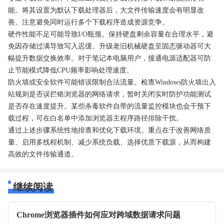
能。将其设置为默认下载处理器后，大文件传输速度会有明显改
善。注意避免同时运行多个下载程序造成资源竞争。
硬件性能不足可能导致I/O瓶颈。保持硬盘剩余容量在合理水平，避
免因存储过满导致写入迟缓。升级老旧机械硬盘至固态驱动器可大
幅提升数据交换效率。对于笔记本电脑用户，接通电源适配器可防
止节能模式降低CPU频率影响处理速度。
防火墙或安全软件可能错误限制合法流量。检查Windows防火墙出入
站规则是否误拦铬浏览器的网络请求，暂时关闭实时防护功能测试
是否存在速度提升。某些杀毒软件自带的流量监控模块也会干预下
载过程，可在白名单中添加浏览器主程序路径排除干扰。
通过上述步骤系统性地排查和优化下载环境。重点在于改善网络质
量、启用多线程机制、减少系统负载、选择优质下载源，从而构建
高效的文件传输通道。
继续阅读
Chrome浏览器插件如何应对跨域数据请求问题