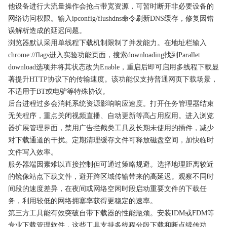
他设备进行大流量操作会抢占带宽资源，可暂时断开非必要设备的
网络访问权限。输入ipconfig/flushdns命令刷新DNS缓存，修复因错
误解析造成的延迟问题。
浏览器默认采用单线程下载机制限制了并发能力。在地址栏输入
chrome://flags进入实验功能页面，搜索downloading找到Parallet
download选项并将其状态改为Enable，重启后即可启用多线程下载显
著提升HTTP协议下的传输速度。该功能仅支持普通网页下载场景，
不适用于BT或电驴等特殊协议。
后台进程过多会消耗系统资源影响响应速度。打开任务管理器结束
无关程序，重点关闭视频直播、自动更新等高占用应用。进入浏览
器扩展管理界面，禁用广告拦截类工具及长期未使用的插件，减少
对下载通道的干扰。定期清理缓存文件可释放磁盘空间，加快临时
文件写入效率。
服务器端因素难以直接控制但可通过策略规避。选择地理距离较近
的镜像站点下载文件，避开跨区域传输带来的高延迟。观察不同时
间段的速度差异，在夜间或网络空闲时段启动重要文件的下载任
务，利用较低的网络拥塞率获得更稳定的速率。
第三方工具能有效突破自带下载器的性能瓶颈。安装IDM或FDM等
专业下载管理软件，这些工具支持多线程分段下载和断点续传功